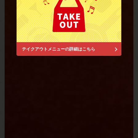
お店情報をコピー
閉じる
テイクアウトメニューの詳細はこちら