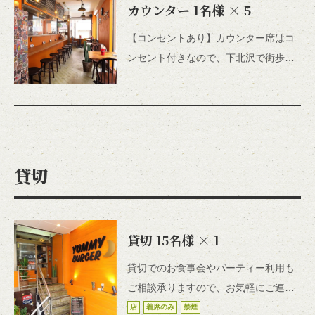
カウンター
1名様
× 5
【コンセントあり】カウンター席はコ
ンセント付きなので、下北沢で街歩き
をして携帯の電池がきれてしまった時
でも安心♪お１人様のご来店も大歓迎
この店舗情報をシェアする
で、気さくな店主との雑談もお楽しみ
お席 | YUMMY BURGER
の1つ！噛めば噛むほど旨味が溢れるハ
東京都世田谷区北沢２－３３－６ 藤原ビル１Ｆ
ンバーガーのように、聞けば聞くほど
貸切
https://yummy-burger.owst.jp/seats
YUMMY BURGERへのこだわりが溢れ
る優しいスタッフです☆
お店情報をコピー
貸切
15名様
× 1
貸切でのお食事会やパーティー利用も
ご相談承りますので、お気軽にご連絡
閉じる
ください。
店
着席のみ
禁煙