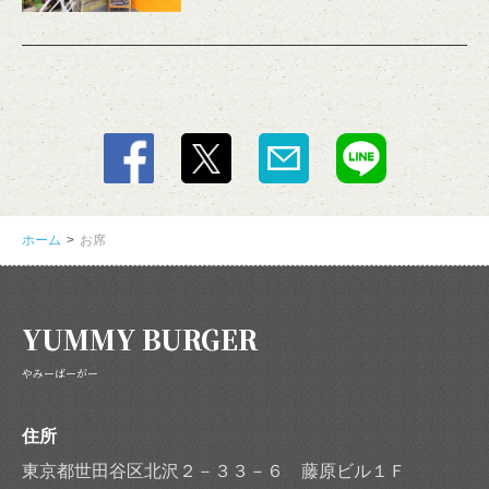
ホーム
お席
YUMMY BURGER
やみーばーがー
住所
東京都世田谷区北沢２－３３－６ 藤原ビル１Ｆ