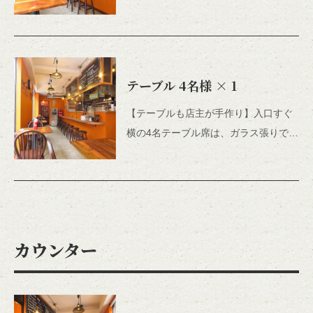
で、ご友人とのお食事やデート利用に
も最適！YUMMY BURGERのテーブル
は、店主が全て手作りしたこだわりの
テーブル♪少しでもアメリカンスタイル
テーブル
4名様
× 1
を感じていただけるよう、料理以外に
も全てこだわったハンバーガー店です
【テーブルも店主が手作り】入口すぐ
★
横の4名テーブル席は、ガラス張りで解
放感ある人気なお席です☆テイクアウ
トはもちろん、店内でもゆったりハン
バーガーやサンドイッチをお楽しみい
ただけるよう、リラックスできる空間
にこだわりました♪
カウンター