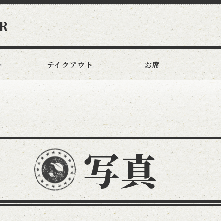
R
ー
テイクアウト
お席
写真