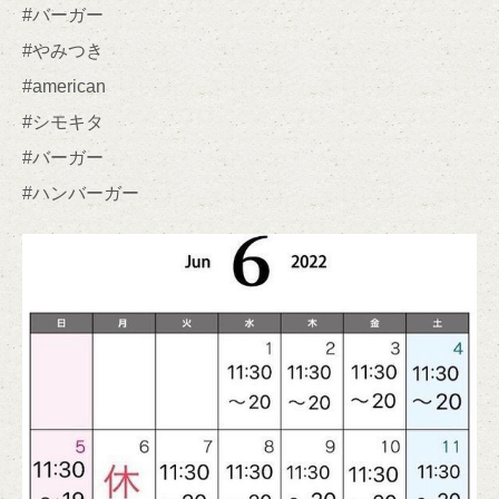
#バーガー
#やみつき
#american
#シモキタ
#バーガー
#ハンバーガー
この店舗情報をシェアする
おはようございます🌞 | YUMMY BURGER
東京都世田谷区北沢２－３３－６ 藤原ビル１Ｆ
https://yummy-burger.owst.jp/blogs/3180694