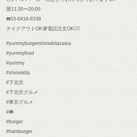
🈺11:30〜20:00
☎️03-6416-8338
テイクアウトOK🥡電話注文OK🙆‍♀️
#yummyburgershimokitazawa
#yummyfood
#yummy
#shimokita
#下北沢
#下北沢グルメ
#東京グルメ
#🍔
#burger
#hamburger