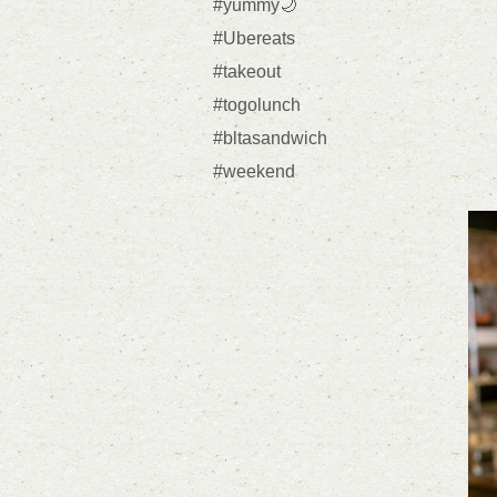
#yummy🌙
#Ubereats
#takeout
#togolunch
#bltasandwich
#weekend