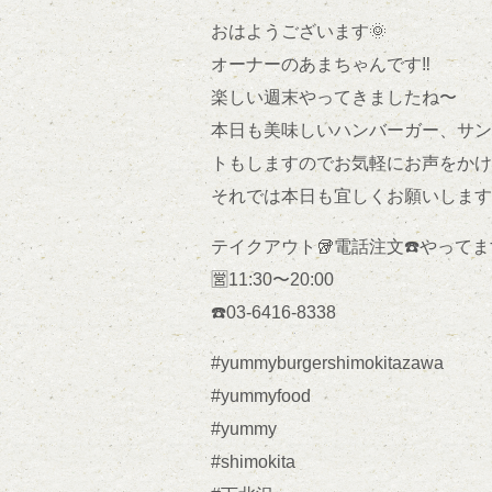
おはようございます🌞
オーナーのあまちゃんです‼️
楽しい週末やってきましたね〜
本日も美味しいハンバーガー、サン
トもしますのでお気軽にお声をかけ
それでは本日も宜しくお願いします🍔
テイクアウト🥡電話注文☎️やってます
🈺11:30〜20:00
☎️03-6416-8338
#yummyburgershimokitazawa
#yummyfood
#yummy
#shimokita