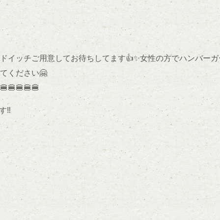
ドイッチご用意してお待ちしてます👍✨女性の方でハンバー
てください🤗
🍔🍔🍔
‼️