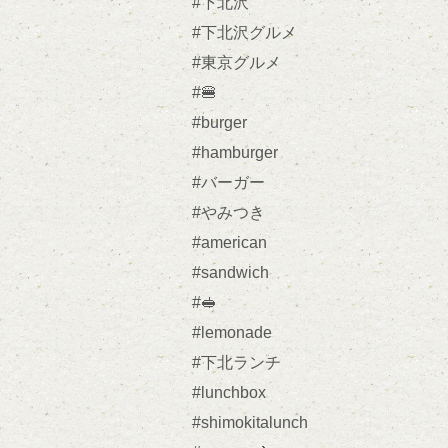
#下北沢
#下北沢グルメ
#東京グルメ
#🍔
#burger
#hamburger
#バーガー
#やみつき
#american
#sandwich
#🥪
#lemonade
#下北ランチ
#lunchbox
#shimokitalunch