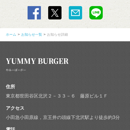
この店舗情報をシェアする
ホーム
お知らせ一覧
お知らせ詳細
峰屋に写真を投稿しま | YUMMY BURGER
東京都世田谷区北沢２－３３－６ 藤原ビル１Ｆ
https://yummy-burger.owst.jp/blogs/3254073
YUMMY BURGER
お店情報をコピー
やみーばーがー
住所
東京都世田谷区北沢２－３３－６ 藤原ビル１Ｆ
アクセス
閉じる
小田急小田原線，京王井の頭線下北沢駅より徒歩約3分
電話