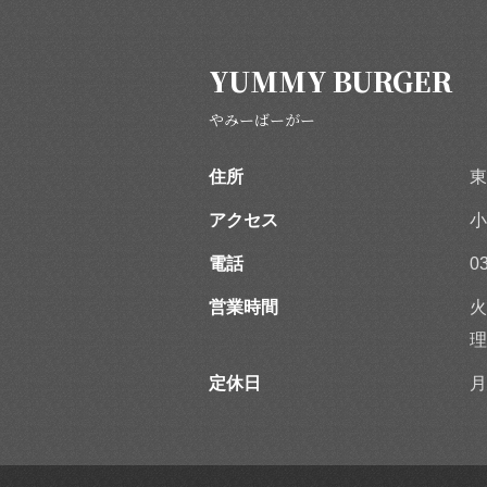
YUMMY BURGER
やみーばーがー
住所
東
アクセス
小
電話
0
営業時間
火
理
定休日
月