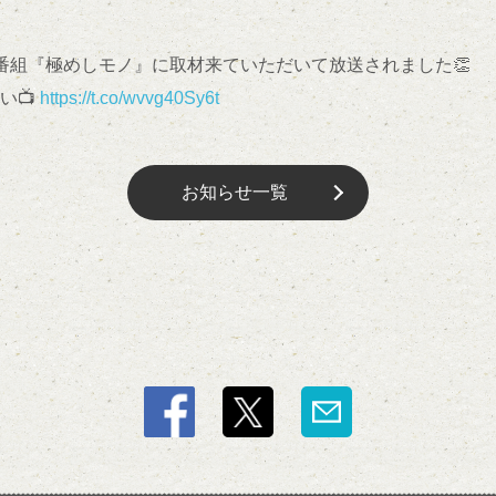
の番組『極めしモノ』に取材来ていただいて放送されました👏
い📺
https://t.co/wvvg40Sy6t
お知らせ一覧