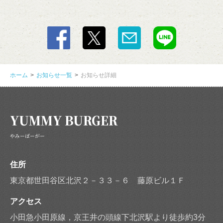
この店舗情報をシェアする
ホーム
お知らせ一覧
お知らせ詳細
Yummy Burg | YUMMY BURGER
東京都世田谷区北沢２－３３－６ 藤原ビル１Ｆ
https://yummy-burger.owst.jp/blogs/3318739
YUMMY BURGER
お店情報をコピー
やみーばーがー
住所
東京都世田谷区北沢２－３３－６ 藤原ビル１Ｆ
閉じる
アクセス
小田急小田原線，京王井の頭線下北沢駅より徒歩約3分