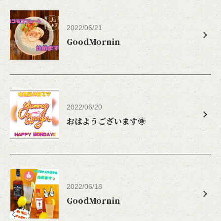
東京都世田谷区北沢２－３３－６ 藤原ビル１Ｆ
https://yummy-burger.owst.jp/blogs
2022/06/21
GoodMornin
お店情報をコピー
2022/06/20
閉じる
おはようございます🌞
2022/06/18
GoodMornin