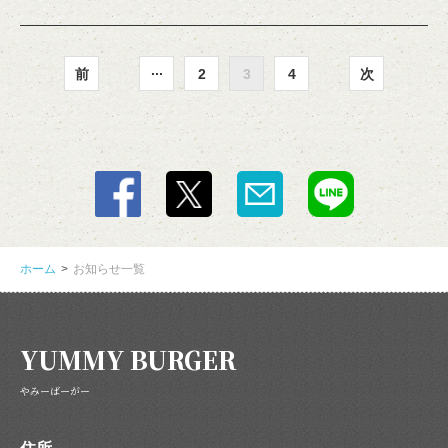
...
前
2
3
4
次
ホーム
お知らせ一覧
YUMMY BURGER
やみーばーがー